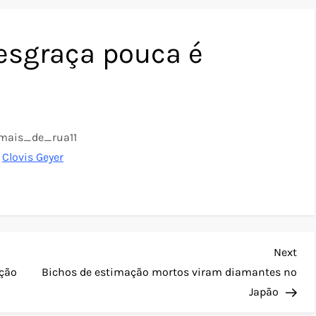
esgraça pouca é
r
Clovis Geyer
Nex
Next
Pos
ação
Bichos de estimação mortos viram diamantes no
Japão