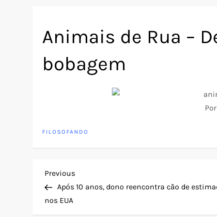
Animais de Rua – D
bobagem
Po
FILOSOFANDO
N
Previous
Previous
Post
Após 10 anos, dono reencontra cão de estim
a
nos EUA