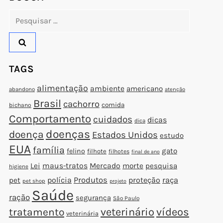
Pesquisar
por:
TAGS
alimentação
ambiente
americano
abandono
atenção
Brasil
cachorro
comida
bichano
Comportamento
cuidados
dicas
dica
doenças
doença
Estados Unidos
estudo
EUA
família
gato
felino
filhote
filhotes
final de ano
Lei
maus-tratos
Mercado
morte
pesquisa
higiene
polícia
Produtos
proteção
raça
pet
pet shop
projeto
Saúde
ração
segurança
São Paulo
veterinário
vídeos
tratamento
veterinária