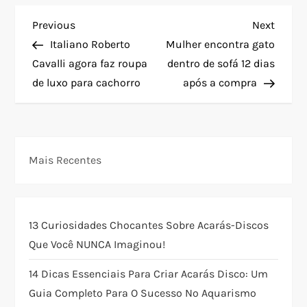
N
Previous
Next
Previous
Next
Post
Post
Italiano Roberto
Mulher encontra gato
a
Cavalli agora faz roupa
dentro de sofá 12 dias
de luxo para cachorro
após a compra
v
e
g
Mais Recentes
a
ç
13 Curiosidades Chocantes Sobre Acarás-Discos
Que Você NUNCA Imaginou!
ã
14 Dicas Essenciais Para Criar Acarás Disco: Um
o
Guia Completo Para O Sucesso No Aquarismo