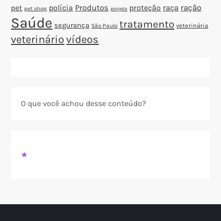
polícia
Produtos
proteção
raça
ração
pet
pet shop
projeto
Saúde
tratamento
segurança
veterinária
São Paulo
veterinário
vídeos
O que você achou desse conteúdo?
★