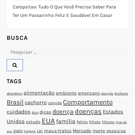
d
Calopsitas: Tudo O Que Você Precisa Saber Para
Ter Um Passarinho Feliz E Saudável Em Casa!
e
P
BUSCA
o
Pesquisar
por:
s
t
TAGS
alimentação
ambiente
americano
abandono
bichano
atenção
Brasil
Comportamento
cachorro
comida
doenças
doença
cuidados
Estados
dicas
dica
EUA
família
Unidos
estudo
felino
filhote
filhotes
final de
gato
Lei
maus-tratos
Mercado
morte
pesquisa
higiene
ano