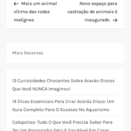
Post
Post
Mais um animal
Novo espaço para
a
vítima das rodas
castração de animais é
malígnas
inaugurado
v
e
g
Mais Recentes
a
ç
13 Curiosidades Chocantes Sobre Acarás-Discos
Que Você NUNCA Imaginou!
ã
14 Dicas Essenciais Para Criar Acarás Disco: Um
o
Guia Completo Para O Sucesso No Aquarismo
d
Calopsitas: Tudo O Que Você Precisa Saber Para
Ter Um Passarinho Feliz E Saudável Em Casa!