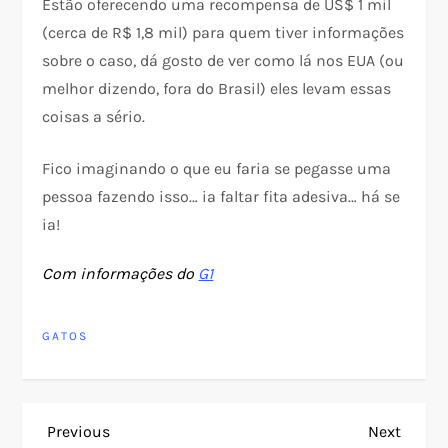
Estão oferecendo uma recompensa de US$ 1 mil
(cerca de R$ 1,8 mil) para quem tiver informações
sobre o caso, dá gosto de ver como lá nos EUA (ou
melhor dizendo, fora do Brasil) eles levam essas
coisas a sério.
Fico imaginando o que eu faria se pegasse uma
pessoa fazendo isso… ia faltar fita adesiva… há se
ia!
Com informações do
G1
GATOS
N
Previous
Next
Previous
Next