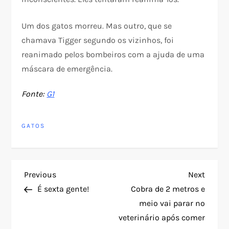
Um dos gatos morreu. Mas outro, que se
chamava Tigger segundo os vizinhos, foi
reanimado pelos bombeiros com a ajuda de uma
máscara de emergência.
Fonte:
G1
GATOS
N
Previous
Next
Previous
Next
Post
Post
É sexta gente!
Cobra de 2 metros e
a
meio vai parar no
veterinário após comer
v