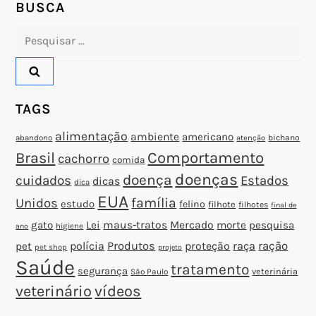
o
BUSCA
Pesquisar
s
por:
t
TAGS
alimentação
ambiente
americano
abandono
bichano
atenção
Brasil
Comportamento
cachorro
comida
doenças
doença
cuidados
Estados
dicas
dica
EUA
família
Unidos
estudo
felino
filhote
filhotes
final de
gato
Lei
maus-tratos
Mercado
morte
pesquisa
higiene
ano
polícia
Produtos
proteção
raça
ração
pet
pet shop
projeto
Saúde
tratamento
segurança
veterinária
São Paulo
veterinário
vídeos