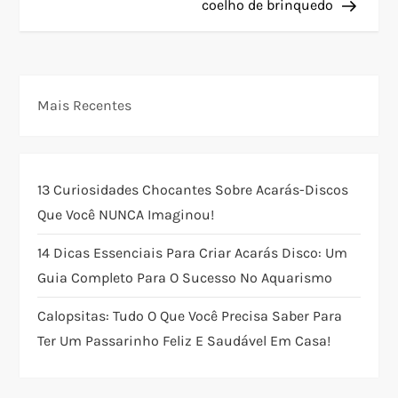
coelho de brinquedo
e
g
Mais Recentes
a
ç
13 Curiosidades Chocantes Sobre Acarás-Discos
ã
Que Você NUNCA Imaginou!
o
14 Dicas Essenciais Para Criar Acarás Disco: Um
Guia Completo Para O Sucesso No Aquarismo
d
Calopsitas: Tudo O Que Você Precisa Saber Para
e
Ter Um Passarinho Feliz E Saudável Em Casa!
P