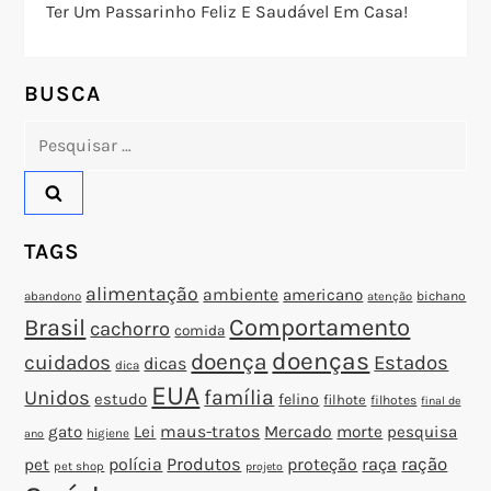
Ter Um Passarinho Feliz E Saudável Em Casa!
e
P
BUSCA
o
Pesquisar
por:
s
t
TAGS
alimentação
ambiente
americano
abandono
bichano
atenção
Brasil
Comportamento
cachorro
comida
doenças
doença
cuidados
Estados
dicas
dica
EUA
família
Unidos
estudo
felino
filhote
filhotes
final de
gato
Lei
maus-tratos
Mercado
morte
pesquisa
higiene
ano
polícia
Produtos
proteção
raça
ração
pet
pet shop
projeto