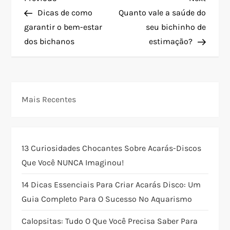
N
Post
Post
Dicas de como
Quanto vale a saúde do
a
garantir o bem-estar
seu bichinho de
dos bichanos
estimação?
v
e
g
Mais Recentes
a
ç
13 Curiosidades Chocantes Sobre Acarás-Discos
Que Você NUNCA Imaginou!
ã
14 Dicas Essenciais Para Criar Acarás Disco: Um
o
Guia Completo Para O Sucesso No Aquarismo
d
Calopsitas: Tudo O Que Você Precisa Saber Para