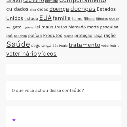
cachorro
comida
doenças
doença
cuidados
Estados
dicas
dica
EUA
família
Unidos
estudo
felino
filhote
filhotes
final de
gato
Lei
maus-tratos
Mercado
morte
pesquisa
higiene
ano
polícia
Produtos
proteção
raça
ração
pet
pet shop
projeto
Saúde
tratamento
segurança
veterinária
São Paulo
veterinário
vídeos
O que você achou desse conteúdo?
★