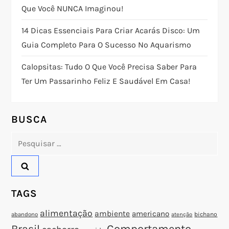
Que Você NUNCA Imaginou!
ã
14 Dicas Essenciais Para Criar Acarás Disco: Um
o
Guia Completo Para O Sucesso No Aquarismo
d
Calopsitas: Tudo O Que Você Precisa Saber Para
Ter Um Passarinho Feliz E Saudável Em Casa!
e
P
BUSCA
o
Pesquisar
por:
s
t
TAGS
alimentação
ambiente
americano
abandono
bichano
atenção
Brasil
Comportamento