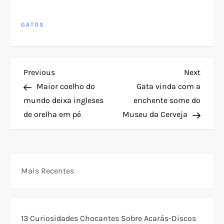
GATOS
N
Previous
Next
Previous
Next
Post
Post
Maior coelho do
Gata vinda com a
a
mundo deixa ingleses
enchente some do
de orelha em pé
Museu da Cerveja
v
e
g
Mais Recentes
a
ç
13 Curiosidades Chocantes Sobre Acarás-Discos