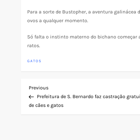
Para a sorte de Bustopher, a aventura galinácea 
ovos a qualquer momento.
Só falta o instinto materno do bichano começar a 
ratos.
GATOS
N
Previous
Previous
Post
Prefeitura de S. Bernardo faz castração gratu
a
de cães e gatos
v
e