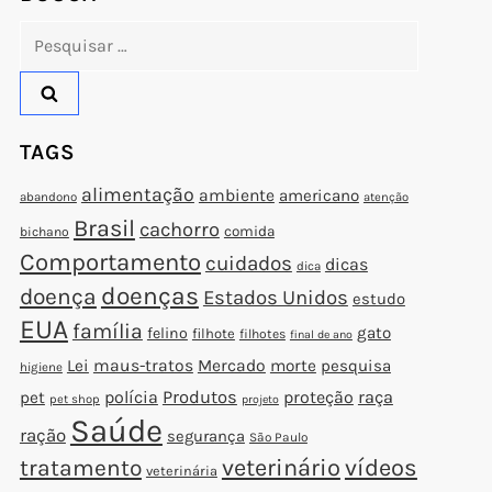
Pesquisar
por:
TAGS
alimentação
ambiente
americano
abandono
atenção
Brasil
cachorro
comida
bichano
Comportamento
cuidados
dicas
dica
doenças
doença
Estados Unidos
estudo
t
EUA
família
gato
felino
filhote
filhotes
t
final de ano
Lei
maus-tratos
Mercado
morte
pesquisa
higiene
polícia
Produtos
proteção
raça
pet
pet shop
projeto
Saúde
ração
segurança
São Paulo
veterinário
vídeos
tratamento
veterinária