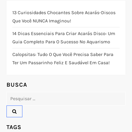
ç
13 Curiosidades Chocantes Sobre Acarás-Discos
ã
Que Você NUNCA Imaginou!
o
14 Dicas Essenciais Para Criar Acarás Disco: Um
Guia Completo Para O Sucesso No Aquarismo
d
Calopsitas: Tudo O Que Você Precisa Saber Para
e
Ter Um Passarinho Feliz E Saudável Em Casa!
P
o
BUSCA
Pesquisar
s
por:
t
TAGS