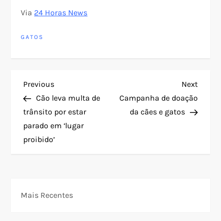
Via
24 Horas News
GATOS
N
Previous
Next
Previous
Next
Post
Post
Cão leva multa de
Campanha de doação
a
trânsito por estar
da cães e gatos
parado em ‘lugar
v
proibido’
e
g
Mais Recentes
a