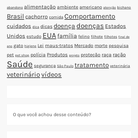
alimentação
ambiente
americano
abandono
bichano
atenção
Brasil
Comportamento
cachorro
comida
doenças
doença
cuidados
Estados
dicas
dica
EUA
família
Unidos
estudo
felino
filhote
filhotes
final de
gato
Lei
maus-tratos
Mercado
morte
pesquisa
higiene
ano
polícia
Produtos
proteção
raça
ração
pet
pet shop
projeto
Saúde
tratamento
segurança
veterinária
São Paulo
veterinário
vídeos
O que você achou desse conteúdo?