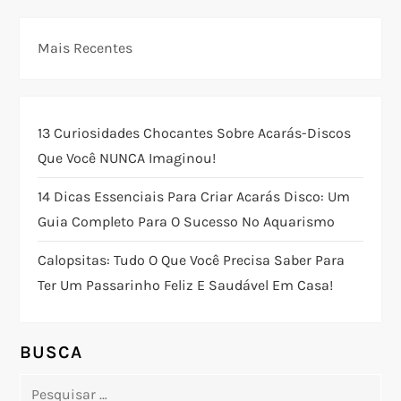
e
g
Mais Recentes
a
ç
13 Curiosidades Chocantes Sobre Acarás-Discos
Que Você NUNCA Imaginou!
ã
14 Dicas Essenciais Para Criar Acarás Disco: Um
o
Guia Completo Para O Sucesso No Aquarismo
d
Calopsitas: Tudo O Que Você Precisa Saber Para
Ter Um Passarinho Feliz E Saudável Em Casa!
e
P
BUSCA
o
Pesquisar