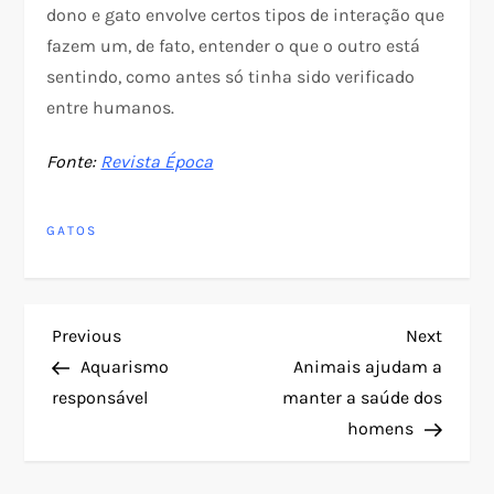
dono e gato envolve certos tipos de interação que
fazem um, de fato, entender o que o outro está
sentindo, como antes só tinha sido verificado
entre humanos.
Fonte:
Revista Época
GATOS
N
Previous
Next
Previous
Next
Post
Post
Aquarismo
Animais ajudam a
a
responsável
manter a saúde dos
homens
v