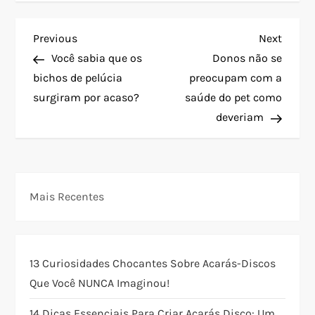
N
Previous
Next
Previous
Next
Post
Post
Você sabia que os
Donos não se
a
bichos de pelúcia
preocupam com a
surgiram por acaso?
saúde do pet como
v
deveriam
e
g
Mais Recentes
a
ç
13 Curiosidades Chocantes Sobre Acarás-Discos
ã
Que Você NUNCA Imaginou!
o
14 Dicas Essenciais Para Criar Acarás Disco: Um