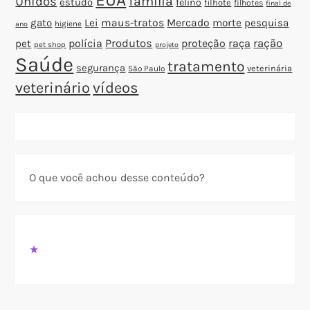
família
Unidos
estudo
felino
filhote
filhotes
final de
gato
Lei
maus-tratos
Mercado
morte
pesquisa
higiene
ano
polícia
Produtos
proteção
raça
ração
pet
pet shop
projeto
Saúde
tratamento
segurança
veterinária
São Paulo
veterinário
vídeos
O que você achou desse conteúdo?
★