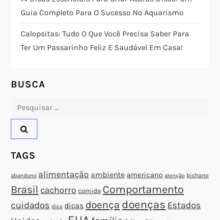
Guia Completo Para O Sucesso No Aquarismo
d
Calopsitas: Tudo O Que Você Precisa Saber Para
e
Ter Um Passarinho Feliz E Saudável Em Casa!
P
o
BUSCA
Pesquisar
s
por:
t
TAGS
alimentação
ambiente
americano
abandono
bichano
atenção
Brasil
Comportamento
cachorro
comida
doenças
doença
cuidados
Estados
dicas
dica
EUA