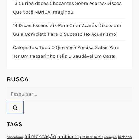
ç
13 Curiosidades Chocantes Sobre Acarás-Discos
Que Você NUNCA Imaginou!
ã
14 Dicas Essenciais Para Criar Acarás Disco: Um
o
Guia Completo Para O Sucesso No Aquarismo
d
Calopsitas: Tudo O Que Você Precisa Saber Para
Ter Um Passarinho Feliz E Saudável Em Casa!
e
P
BUSCA
o
Pesquisar
por:
s
t
TAGS
alimentação
ambiente
americano
abandono
bichano
atenção