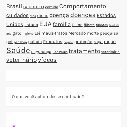
Brasil
Comportamento
cachorro
comida
doenças
doença
cuidados
Estados
dicas
dica
EUA
família
Unidos
estudo
felino
filhote
filhotes
final de
gato
Lei
maus-tratos
Mercado
morte
pesquisa
higiene
ano
polícia
Produtos
proteção
raça
ração
pet
pet shop
projeto
Saúde
tratamento
segurança
veterinária
São Paulo
veterinário
vídeos
O que você achou desse conteúdo?
★