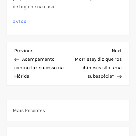
de higiene na casa.
GATOS
N
Previous
Next
Previous
Next
Post
Post
Acampamento
Morrissey diz que “os
a
canino faz sucesso na
chineses são uma
Flórida
subespécie”
v
e
g
Mais Recentes
a