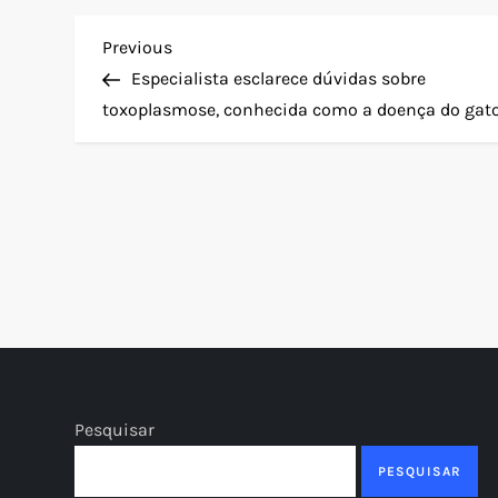
N
Previous
Previous
Post
Especialista esclarece dúvidas sobre
a
toxoplasmose, conhecida como a doença do gat
v
e
g
a
ç
ã
Pesquisar
o
PESQUISAR