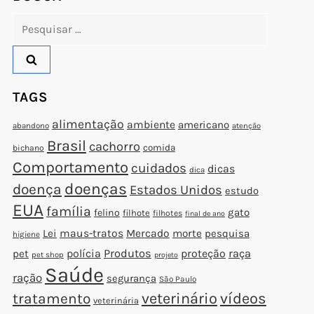
Pesquisar
por:
TAGS
alimentação
ambiente
americano
abandono
atenção
Brasil
cachorro
comida
bichano
Comportamento
cuidados
dicas
dica
doenças
doença
Estados Unidos
estudo
EUA
família
gato
felino
filhote
filhotes
final de ano
Lei
maus-tratos
Mercado
morte
pesquisa
higiene
polícia
Produtos
proteção
raça
pet
pet shop
projeto
Saúde
ração
segurança
São Paulo
veterinário
vídeos
tratamento
veterinária