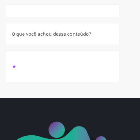
t
t
O que você achou desse conteúdo?
★