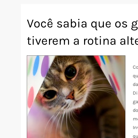
Você sabia que os 
tiverem a rotina al
Co
qu
da
Di
ga
do
mo
In
qu