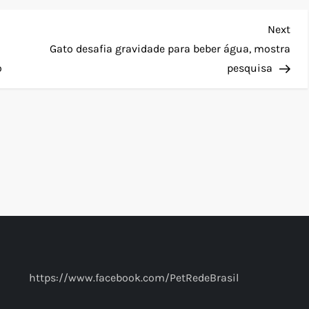
Nex
Next
Pos
Gato desafia gravidade para beber água, mostra
o
pesquisa
https://www.facebook.com/PetRedeBrasil