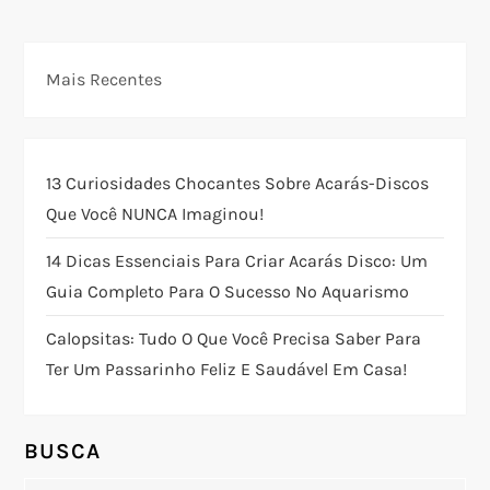
v
e
Mais Recentes
g
a
13 Curiosidades Chocantes Sobre Acarás-Discos
ç
Que Você NUNCA Imaginou!
ã
14 Dicas Essenciais Para Criar Acarás Disco: Um
Guia Completo Para O Sucesso No Aquarismo
o
Calopsitas: Tudo O Que Você Precisa Saber Para
d
Ter Um Passarinho Feliz E Saudável Em Casa!
e
BUSCA
P