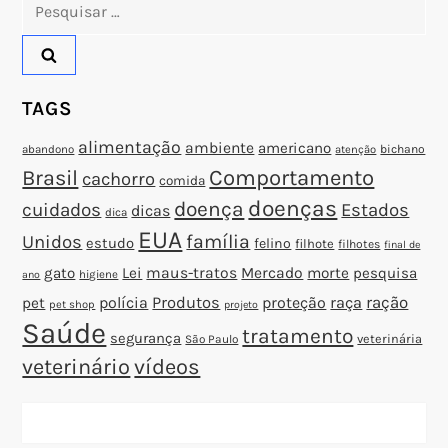
Pesquisar
o
por:
s
TAGS
t
alimentação
ambiente
americano
abandono
bichano
atenção
Brasil
Comportamento
cachorro
comida
doenças
doença
cuidados
Estados
dicas
dica
EUA
família
Unidos
estudo
felino
filhote
filhotes
final de
gato
Lei
maus-tratos
Mercado
morte
pesquisa
higiene
ano
polícia
Produtos
proteção
raça
ração
pet
pet shop
projeto
Saúde
tratamento
segurança
veterinária
São Paulo
veterinário
vídeos