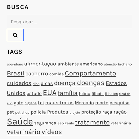
P
BUSCA
o
Pesquisar
por:
s
t
TAGS
alimentação
ambiente
americano
abandono
bichano
atenção
Brasil
Comportamento
cachorro
comida
doenças
doença
cuidados
Estados
dicas
dica
EUA
família
Unidos
estudo
felino
filhote
filhotes
final de
gato
Lei
maus-tratos
Mercado
morte
pesquisa
higiene
ano
polícia
Produtos
proteção
raça
ração
pet
pet shop
projeto
Saúde
tratamento
segurança
veterinária
São Paulo
veterinário
vídeos