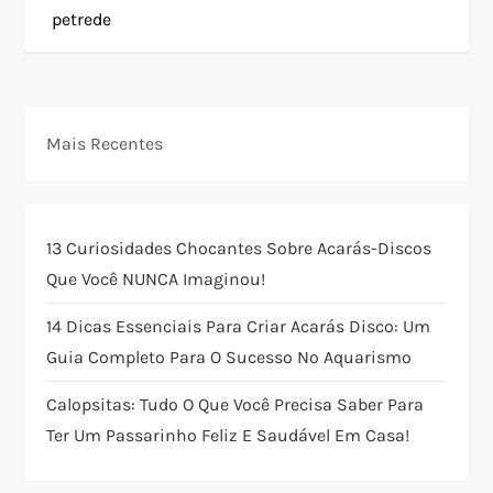
petrede
v
e
g
Mais Recentes
a
ç
13 Curiosidades Chocantes Sobre Acarás-Discos
Que Você NUNCA Imaginou!
ã
14 Dicas Essenciais Para Criar Acarás Disco: Um
o
Guia Completo Para O Sucesso No Aquarismo
d
Calopsitas: Tudo O Que Você Precisa Saber Para
Ter Um Passarinho Feliz E Saudável Em Casa!
e