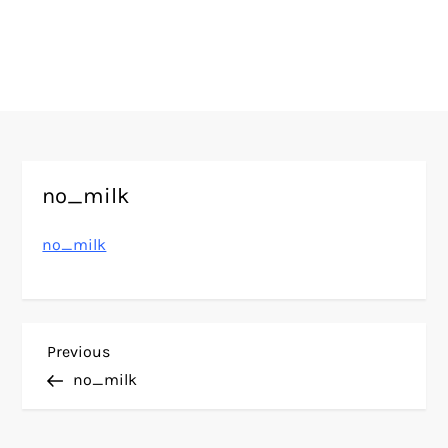
no_milk
no_milk
N
Previous
Previous
Post
no_milk
a