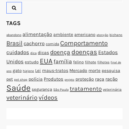
por:
o
s
TAGS
t
alimentação
ambiente
americano
abandono
bichano
atenção
Brasil
Comportamento
cachorro
comida
doenças
doença
cuidados
Estados
dicas
dica
EUA
família
Unidos
estudo
felino
filhote
filhotes
final de
gato
Lei
maus-tratos
Mercado
morte
pesquisa
higiene
ano
polícia
Produtos
proteção
raça
ração
pet
pet shop
projeto
Saúde
tratamento
segurança
veterinária
São Paulo
veterinário
vídeos