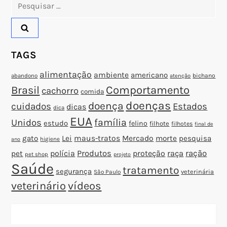
Pesquisar
o
por:
s
TAGS
t
alimentação
ambiente
americano
abandono
bichano
atenção
Brasil
Comportamento
cachorro
comida
doenças
doença
cuidados
Estados
dicas
dica
EUA
família
Unidos
estudo
felino
filhote
filhotes
final de
gato
Lei
maus-tratos
Mercado
morte
pesquisa
higiene
ano
polícia
Produtos
proteção
raça
ração
pet
pet shop
projeto
Saúde
tratamento
segurança
veterinária
São Paulo
veterinário
vídeos