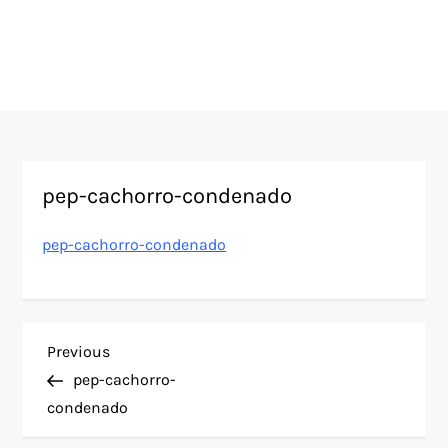
pep-cachorro-condenado
pep-cachorro-condenado
N
Previous
Previous
Post
pep-cachorro-
a
condenado