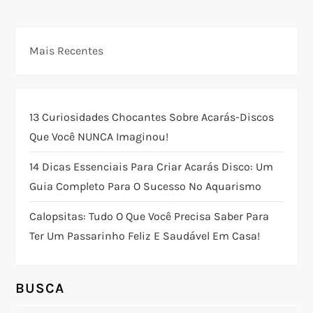
v
e
Mais Recentes
g
a
13 Curiosidades Chocantes Sobre Acarás-Discos
ç
Que Você NUNCA Imaginou!
ã
14 Dicas Essenciais Para Criar Acarás Disco: Um
Guia Completo Para O Sucesso No Aquarismo
o
Calopsitas: Tudo O Que Você Precisa Saber Para
d
Ter Um Passarinho Feliz E Saudável Em Casa!
e
BUSCA
P