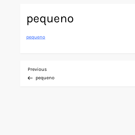
pequeno
pequeno
N
Previous
Previous
Post
pequeno
a
v
e
g