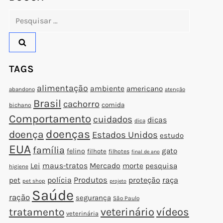
Pesquisar
por:
TAGS
alimentação
ambiente
americano
abandono
atenção
Brasil
cachorro
comida
bichano
Comportamento
cuidados
dicas
dica
doenças
doença
Estados Unidos
estudo
EUA
família
gato
felino
filhote
filhotes
final de ano
Lei
maus-tratos
Mercado
morte
pesquisa
higiene
polícia
Produtos
proteção
raça
pet
pet shop
projeto
Saúde
ração
segurança
São Paulo
veterinário
vídeos
tratamento
veterinária