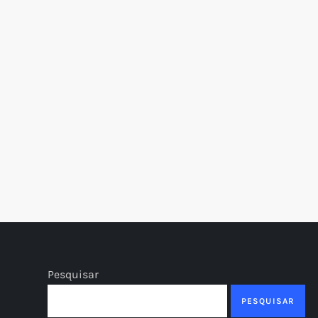
t
Pesquisar
PESQUISAR