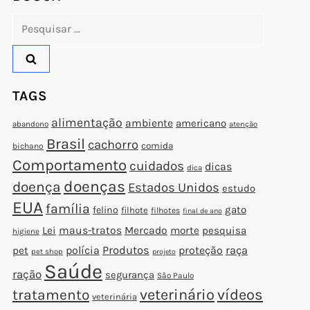
Pesquisar
por:
TAGS
alimentação
ambiente
americano
abandono
atenção
Brasil
cachorro
comida
bichano
Comportamento
cuidados
dicas
dica
doenças
doença
Estados Unidos
estudo
EUA
família
gato
felino
filhote
filhotes
final de ano
Lei
maus-tratos
Mercado
morte
pesquisa
higiene
polícia
Produtos
proteção
raça
pet
pet shop
projeto
Saúde
ração
segurança
São Paulo
veterinário
vídeos
tratamento
veterinária