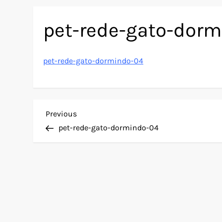
pet-rede-gato-dor
pet-rede-gato-dormindo-04
N
Previous
Previous
Post
pet-rede-gato-dormindo-04
a
v
e
g