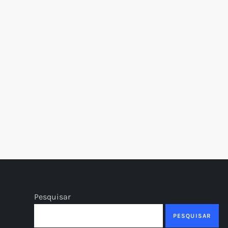
t
Pesquisar
PESQUISAR