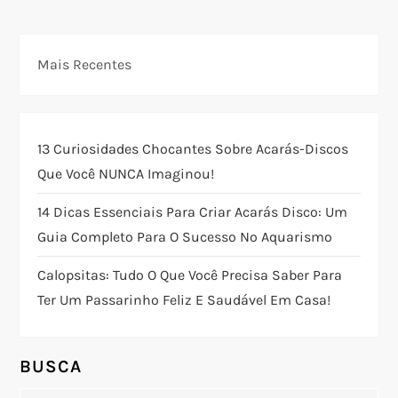
v
e
Mais Recentes
g
a
13 Curiosidades Chocantes Sobre Acarás-Discos
ç
Que Você NUNCA Imaginou!
ã
14 Dicas Essenciais Para Criar Acarás Disco: Um
Guia Completo Para O Sucesso No Aquarismo
o
Calopsitas: Tudo O Que Você Precisa Saber Para
d
Ter Um Passarinho Feliz E Saudável Em Casa!
e
BUSCA
P