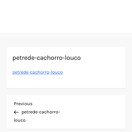
petrede-cachorro-louco
petrede-cachorro-louco
N
Previous
Previous
Post
petrede-cachorro-
a
louco