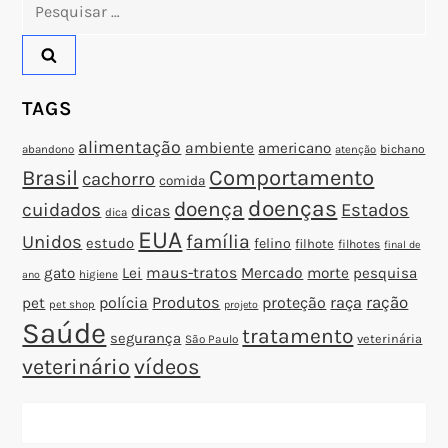
Pesquisar
o
por:
s
TAGS
t
alimentação
ambiente
americano
abandono
bichano
atenção
Brasil
Comportamento
cachorro
comida
doenças
doença
cuidados
Estados
dicas
dica
EUA
família
Unidos
estudo
felino
filhote
filhotes
final de
gato
Lei
maus-tratos
Mercado
morte
pesquisa
higiene
ano
polícia
Produtos
proteção
raça
ração
pet
pet shop
projeto
Saúde
tratamento
segurança
veterinária
São Paulo
veterinário
vídeos