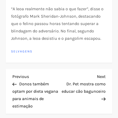
“A leoa realmente não sabia o que fazer”, disse o
fotógrafo Mark Sheridan-Johnson, destacando
que o felino passou horas tentando superar a
blindagem do adversário. No final, segundo
Johnson, a leoa desistiu e o pangolim escapou.
SELVAGENS
N
Previous
Next
Previous
Next
Post
Post
Donos também
Dr. Pet mostra como
a
optam por dieta vegana
educar cão bagunceiro
para animais de
v
estimação
e