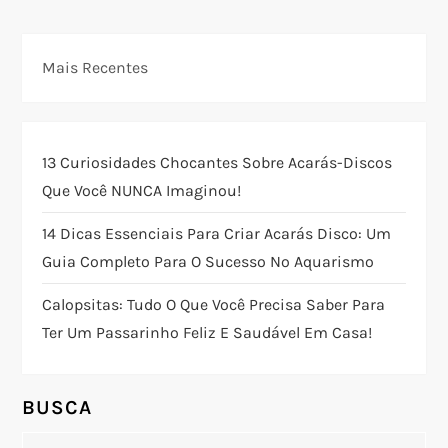
g
Mais Recentes
a
ç
13 Curiosidades Chocantes Sobre Acarás-Discos
ã
Que Você NUNCA Imaginou!
o
14 Dicas Essenciais Para Criar Acarás Disco: Um
Guia Completo Para O Sucesso No Aquarismo
d
Calopsitas: Tudo O Que Você Precisa Saber Para
e
Ter Um Passarinho Feliz E Saudável Em Casa!
P
o
BUSCA
Pesquisar