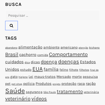
s
BUSCA
t
Pesquisar
por:
TAGS
alimentação
ambiente
americano
abandono
bichano
atenção
Brasil
Comportamento
cachorro
comida
doenças
doença
cuidados
Estados
dicas
dica
EUA
família
Unidos
estudo
felino
filhote
filhotes
final de
gato
Lei
maus-tratos
Mercado
morte
pesquisa
higiene
ano
polícia
Produtos
proteção
raça
ração
pet
pet shop
projeto
Saúde
tratamento
segurança
veterinária
São Paulo
veterinário
vídeos