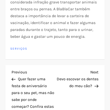
considerada infração grave transportar animais
entre braços ou pernas. A BlaBlaCar também
destaca a importância de levar a carteira de
vacinação, identificar o animal e fazer algumas
paradas durante o trajeto, tanto para o urinar,
beber água e gastar um pouco de energia.
SERVIÇOS
N
Previous
Next
Previous
Next
Post
Post
Quer fazer uma
Devo escovar os dentes
a
festa de aniversário
do meu cão?
para o seu pet, mas não
v
sabe por onde
e
começar? Confira estas