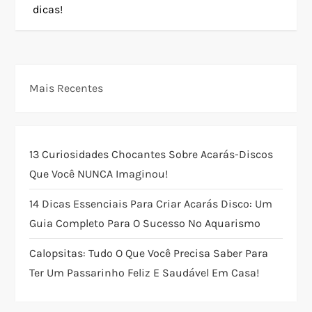
dicas!
g
a
ç
Mais Recentes
ã
o
13 Curiosidades Chocantes Sobre Acarás-Discos
Que Você NUNCA Imaginou!
d
14 Dicas Essenciais Para Criar Acarás Disco: Um
e
Guia Completo Para O Sucesso No Aquarismo
P
Calopsitas: Tudo O Que Você Precisa Saber Para
Ter Um Passarinho Feliz E Saudável Em Casa!
o