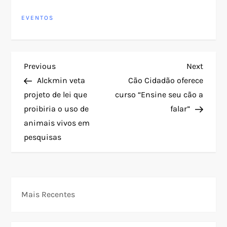
EVENTOS
N
Previous
Next
Previous
Next
Post
Post
Alckmin veta
Cão Cidadão oferece
a
projeto de lei que
curso “Ensine seu cão a
proibiria o uso de
falar”
v
animais vivos em
e
pesquisas
g
a
Mais Recentes
ç