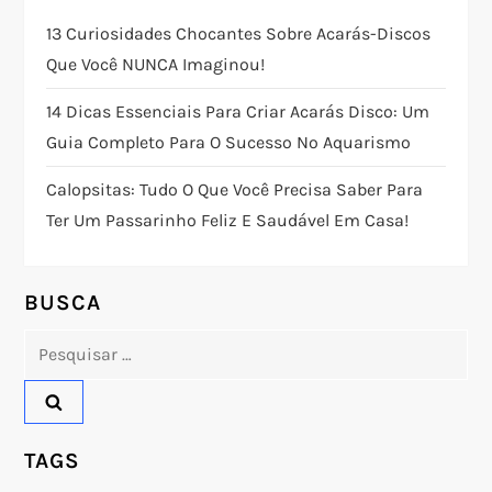
ã
13 Curiosidades Chocantes Sobre Acarás-Discos
o
Que Você NUNCA Imaginou!
14 Dicas Essenciais Para Criar Acarás Disco: Um
d
Guia Completo Para O Sucesso No Aquarismo
e
Calopsitas: Tudo O Que Você Precisa Saber Para
P
Ter Um Passarinho Feliz E Saudável Em Casa!
o
BUSCA
s
Pesquisar
t
por:
TAGS