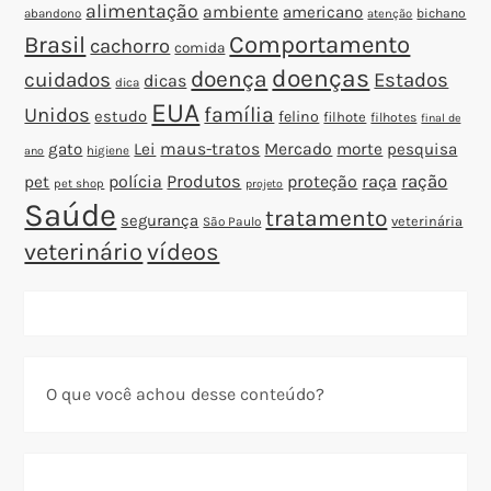
alimentação
ambiente
americano
abandono
bichano
atenção
Brasil
Comportamento
cachorro
comida
doenças
doença
cuidados
Estados
dicas
dica
EUA
família
Unidos
estudo
felino
filhote
filhotes
final de
gato
Lei
maus-tratos
Mercado
morte
pesquisa
higiene
ano
polícia
Produtos
proteção
raça
ração
pet
pet shop
projeto
Saúde
tratamento
segurança
veterinária
São Paulo
veterinário
vídeos
O que você achou desse conteúdo?