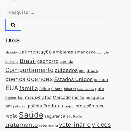
Pesquisar
por:
TAGS
alimentação
ambiente
americano
abandono
atenção
Brasil
cachorro
comida
bichano
Comportamento
cuidados
dicas
dica
doenças
doença
Estados Unidos
estudo
EUA
família
gato
felino
filhote
filhotes
final de ano
Lei
maus-tratos
Mercado
morte
pesquisa
higiene
polícia
Produtos
proteção
raça
pet
pet shop
projeto
Saúde
ração
segurança
São Paulo
veterinário
vídeos
tratamento
veterinária