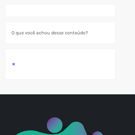
t
t
O que você achou desse conteúdo?
★