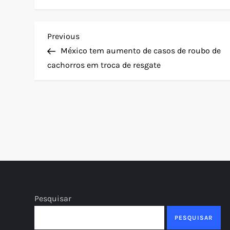
N
Previous
Previous
Post
México tem aumento de casos de roubo de
a
cachorros em troca de resgate
v
e
g
a
ç
Pesquisar
ã
PESQUISAR