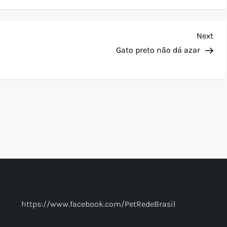
Nex
Next
Pos
Gato preto não dá azar
https://www.facebook.com/PetRedeBrasil