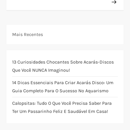
e
g
Mais Recentes
a
ç
13 Curiosidades Chocantes Sobre Acarás-Discos
ã
Que Você NUNCA Imaginou!
o
14 Dicas Essenciais Para Criar Acarás Disco: Um
Guia Completo Para O Sucesso No Aquarismo
d
Calopsitas: Tudo O Que Você Precisa Saber Para
e
Ter Um Passarinho Feliz E Saudável Em Casa!
P