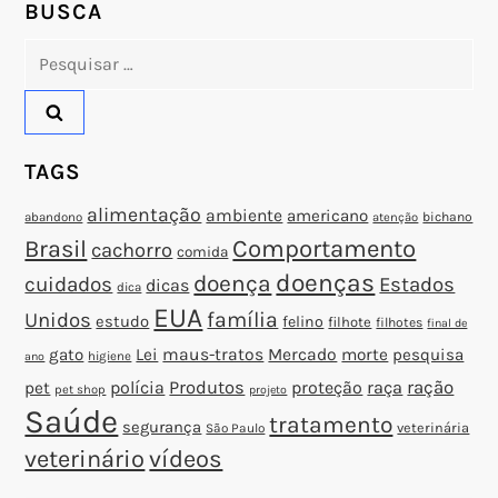
o
BUSCA
Pesquisar
s
por:
t
TAGS
alimentação
ambiente
americano
abandono
bichano
atenção
Brasil
Comportamento
cachorro
comida
doenças
doença
cuidados
Estados
dicas
dica
EUA
família
Unidos
estudo
felino
filhote
filhotes
final de
gato
Lei
maus-tratos
Mercado
morte
pesquisa
higiene
ano
polícia
Produtos
proteção
raça
ração
pet
pet shop
projeto
Saúde
tratamento
segurança
veterinária
São Paulo
veterinário
vídeos