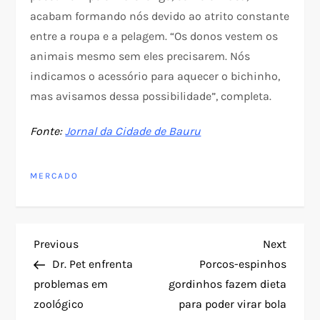
acabam formando nós devido ao atrito constante
entre a roupa e a pelagem. “Os donos vestem os
animais mesmo sem eles precisarem. Nós
indicamos o acessório para aquecer o bichinho,
mas avisamos dessa possibilidade”, completa.
Fonte:
Jornal da Cidade de Bauru
MERCADO
N
Previous
Next
Previous
Next
Post
Post
Dr. Pet enfrenta
Porcos-espinhos
a
problemas em
gordinhos fazem dieta
zoológico
para poder virar bola
v