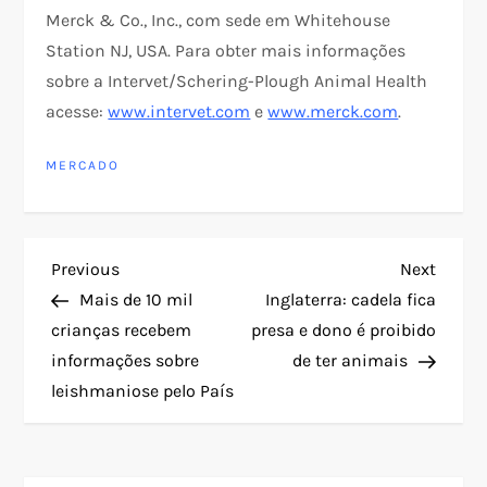
Merck & Co., Inc., com sede em Whitehouse
Station NJ, USA. Para obter mais informações
sobre a Intervet/Schering-Plough Animal Health
acesse:
www.intervet.com
e
www.merck.com
.
MERCADO
N
Previous
Next
Previous
Next
Post
Post
Mais de 10 mil
Inglaterra: cadela fica
a
crianças recebem
presa e dono é proibido
informações sobre
de ter animais
v
leishmaniose pelo País
e
g