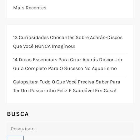
Mais Recentes
a
ç
13 Curiosidades Chocantes Sobre Acarás-Discos
ã
Que Você NUNCA Imaginou!
o
14 Dicas Essenciais Para Criar Acarás Disco: Um
Guia Completo Para O Sucesso No Aquarismo
d
Calopsitas: Tudo O Que Você Precisa Saber Para
e
Ter Um Passarinho Feliz E Saudável Em Casa!
P
o
BUSCA
Pesquisar
s
por: