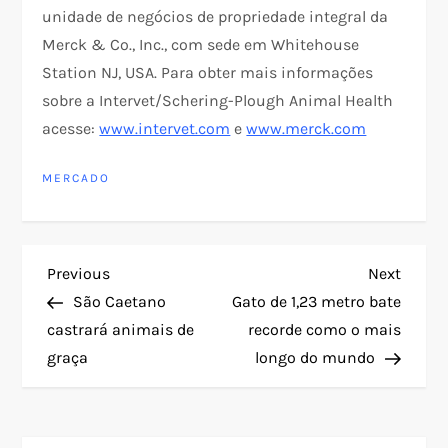
unidade de negócios de propriedade integral da
Merck & Co., Inc., com sede em Whitehouse
Station NJ, USA. Para obter mais informações
sobre a Intervet/Schering-Plough Animal Health
acesse:
www.intervet.com
e
www.merck.com
MERCADO
N
Previous
Next
Previous
Next
Post
Post
São Caetano
Gato de 1,23 metro bate
a
castrará animais de
recorde como o mais
graça
longo do mundo
v
e