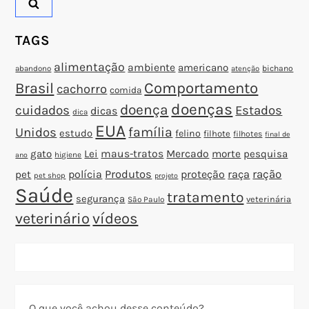
t
TAGS
alimentação
ambiente
americano
abandono
bichano
atenção
Brasil
Comportamento
cachorro
comida
doenças
doença
cuidados
Estados
dicas
dica
EUA
família
Unidos
estudo
felino
filhote
filhotes
final de
gato
Lei
maus-tratos
Mercado
morte
pesquisa
higiene
ano
polícia
Produtos
proteção
raça
ração
pet
pet shop
projeto
Saúde
tratamento
segurança
veterinária
São Paulo
veterinário
vídeos
O que você achou desse conteúdo?