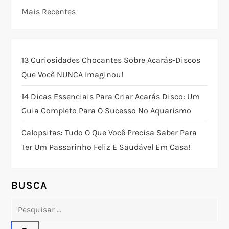
g
Mais Recentes
a
ç
13 Curiosidades Chocantes Sobre Acarás-Discos
Que Você NUNCA Imaginou!
ã
14 Dicas Essenciais Para Criar Acarás Disco: Um
o
Guia Completo Para O Sucesso No Aquarismo
d
Calopsitas: Tudo O Que Você Precisa Saber Para
Ter Um Passarinho Feliz E Saudável Em Casa!
e
P
BUSCA
o
Pesquisar
por:
s