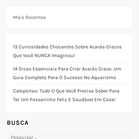
e
g
Mais Recentes
a
ç
13 Curiosidades Chocantes Sobre Acarás-Discos
Que Você NUNCA Imaginou!
ã
14 Dicas Essenciais Para Criar Acarás Disco: Um
o
Guia Completo Para O Sucesso No Aquarismo
d
Calopsitas: Tudo O Que Você Precisa Saber Para
Ter Um Passarinho Feliz E Saudável Em Casa!
e
P
BUSCA
o
Pesquisar