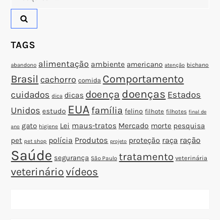
por:
s
t
TAGS
alimentação
ambiente
americano
abandono
bichano
atenção
Brasil
Comportamento
cachorro
comida
doenças
doença
cuidados
Estados
dicas
dica
EUA
família
Unidos
estudo
felino
filhote
filhotes
final de
gato
Lei
maus-tratos
Mercado
morte
pesquisa
higiene
ano
polícia
Produtos
proteção
raça
ração
pet
pet shop
projeto
Saúde
tratamento
segurança
veterinária
São Paulo
veterinário
vídeos