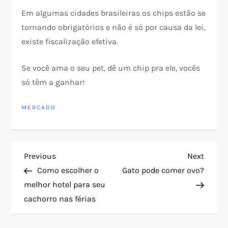
Em algumas cidades brasileiras os chips estão se
tornando obrigatórios e não é só por causa da lei,
existe fiscalização efetiva.
Se você ama o seu pet, dê um chip pra ele, vocês
só têm a ganhar!
MERCADO
N
Previous
Next
Previous
Next
Post
Post
Como escolher o
Gato pode comer ovo?
a
melhor hotel para seu
cachorro nas férias
v