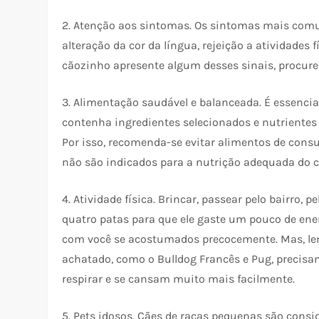
2. Atenção aos sintomas. Os sintomas mais comun
alteração da cor da língua, rejeição a atividades 
cãozinho apresente algum desses sinais, procure 
3. Alimentação saudável e balanceada. É essenci
contenha ingredientes selecionados e nutrientes
Por isso, recomenda-se evitar alimentos de cons
não são indicados para a nutrição adequada do c
4. Atividade física. Brincar, passear pelo bairro
quatro patas para que ele gaste um pouco de ener
com você se acostumados precocemente. Mas, lem
achatado, como o Bulldog Francês e Pug, precis
respirar e se cansam muito mais facilmente.
5. Pets idosos. Cães de raças pequenas são consi