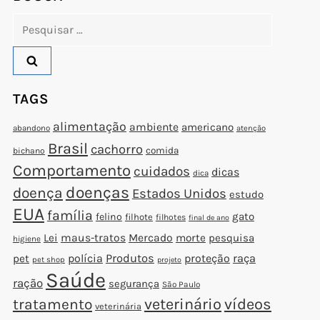
Pesquisar
por:
TAGS
alimentação
ambiente
americano
abandono
atenção
Brasil
cachorro
comida
bichano
Comportamento
cuidados
dicas
dica
doenças
doença
Estados Unidos
estudo
EUA
família
gato
felino
filhote
filhotes
final de ano
Lei
maus-tratos
Mercado
morte
pesquisa
higiene
polícia
Produtos
proteção
raça
pet
pet shop
projeto
Saúde
ração
segurança
São Paulo
veterinário
vídeos
tratamento
veterinária