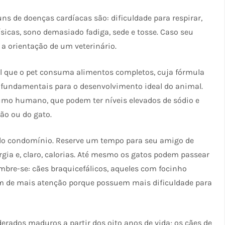
s de doenças cardíacas são: dificuldade para respirar,
físicas, sono demasiado fadiga, sede e tosse. Caso seu
a orientação de um veterinário.
al que o pet consuma alimentos completos, cuja fórmula
 fundamentais para o desenvolvimento ideal do animal.
umo humano, que podem ter níveis elevados de sódio e
ão ou do gato.
, pelo condomínio. Reserve um tempo para seu amigo de
gia e, claro, calorias. Até mesmo os gatos podem passear
bre-se: cães braquicefálicos, aqueles com focinho
am de mais atenção porque possuem mais dificuldade para
derados maduros a partir dos oito anos de vida; os cães de