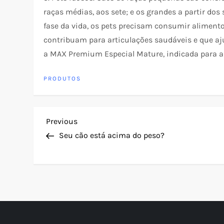
raças médias, aos sete; e os grandes a partir dos 
fase da vida, os pets precisam consumir alimento
contribuam para articulações saudáveis e que a
a MAX Premium Especial Mature, indicada para a
PRODUTOS
N
Previous
Previous
Post
Seu cão está acima do peso?
a
v
e
g