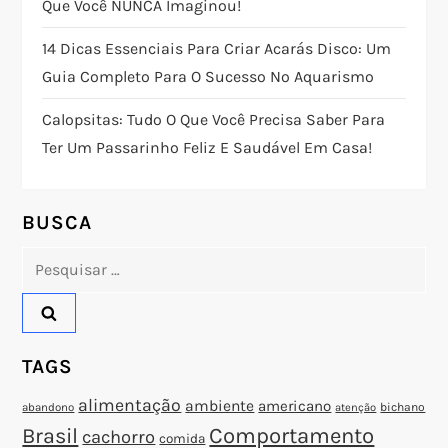
Que Você NUNCA Imaginou!
o
14 Dicas Essenciais Para Criar Acarás Disco: Um
Guia Completo Para O Sucesso No Aquarismo
d
Calopsitas: Tudo O Que Você Precisa Saber Para
e
Ter Um Passarinho Feliz E Saudável Em Casa!
P
o
BUSCA
Pesquisar
s
por:
t
TAGS
alimentação
ambiente
americano
abandono
bichano
atenção
Brasil
Comportamento
cachorro
comida