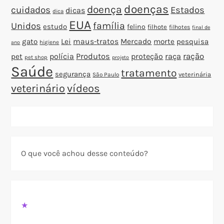
doenças
doença
cuidados
Estados
dicas
dica
EUA
família
Unidos
estudo
felino
filhote
filhotes
final de
gato
Lei
maus-tratos
Mercado
morte
pesquisa
higiene
ano
polícia
Produtos
proteção
raça
ração
pet
pet shop
projeto
Saúde
tratamento
segurança
veterinária
São Paulo
veterinário
vídeos
O que você achou desse conteúdo?
★