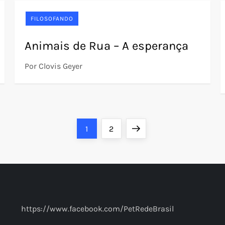
FILOSOFANDO
Animais de Rua – A esperança
Por Clovis Geyer
Page
Page
Next
1
2
page
https://www.facebook.com/PetRedeBrasil