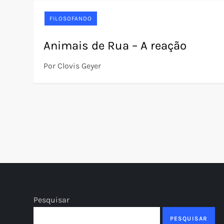
FILOSOFANDO
Animais de Rua – A reação
Por Clovis Geyer
P
a
g
i
Pesquisar
n
PESQUISAR