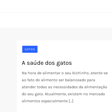
Skip
Pet Rede
O portal do seu pet desde 2005
to
content
GATOS
A saúde dos gatos
Na hora de alimentar o seu bichinho, atente-se
ao fato do alimento ser balanceado para
atender todas as necessidades da alimentação
do seu gato. Atualmente, existem no mercado
alimentos especialmente […]