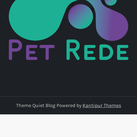
d
e
p
o
s
t
s
Theme Quiet Blog Powered by
Kantipur Themes