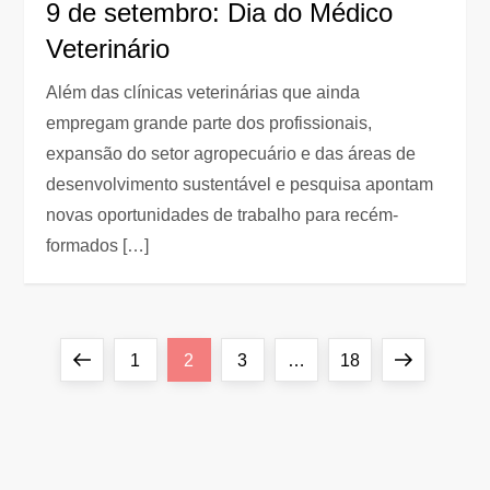
9 de setembro: Dia do Médico
Veterinário
Além das clínicas veterinárias que ainda
empregam grande parte dos profissionais,
expansão do setor agropecuário e das áreas de
desenvolvimento sustentável e pesquisa apontam
novas oportunidades de trabalho para recém-
formados […]
P
Previous
Page
Page
Page
Page
Next
1
2
3
…
18
a
page
page
g