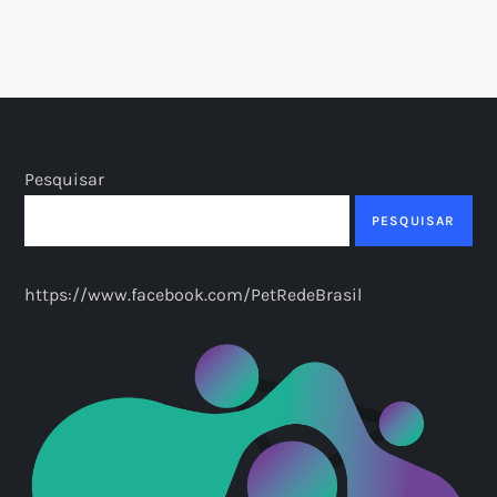
a
page
g
i
n
Pesquisar
a
PESQUISAR
ç
https://www.facebook.com/PetRedeBrasil
ã
o
d
e