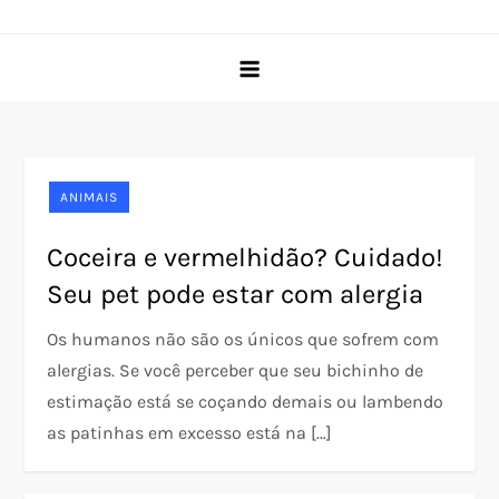
Skip
Pet Rede
O portal do seu pet desde 2005
to
content
ANIMAIS
Coceira e vermelhidão? Cuidado!
Seu pet pode estar com alergia
Os humanos não são os únicos que sofrem com
alergias. Se você perceber que seu bichinho de
estimação está se coçando demais ou lambendo
as patinhas em excesso está na […]