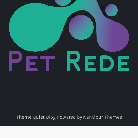
d
e
p
o
s
t
s
Theme Quiet Blog Powered by
Kantipur Themes