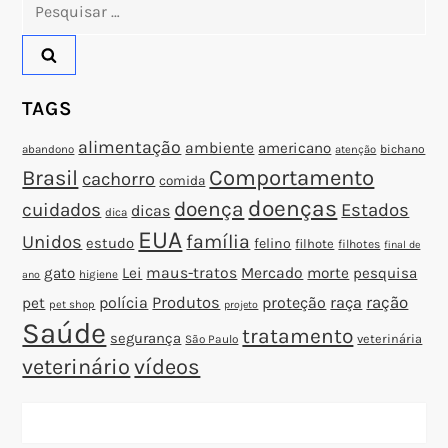
Pesquisar
o
por:
s
TAGS
t
alimentação
ambiente
americano
abandono
bichano
atenção
Brasil
Comportamento
cachorro
comida
doenças
doença
cuidados
Estados
dicas
dica
EUA
família
Unidos
estudo
felino
filhote
filhotes
final de
gato
Lei
maus-tratos
Mercado
morte
pesquisa
higiene
ano
polícia
Produtos
proteção
raça
ração
pet
pet shop
projeto
Saúde
tratamento
segurança
veterinária
São Paulo
veterinário
vídeos