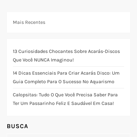
v
e
Mais Recentes
g
a
13 Curiosidades Chocantes Sobre Acarás-Discos
ç
Que Você NUNCA Imaginou!
ã
14 Dicas Essenciais Para Criar Acarás Disco: Um
Guia Completo Para O Sucesso No Aquarismo
o
Calopsitas: Tudo O Que Você Precisa Saber Para
d
Ter Um Passarinho Feliz E Saudável Em Casa!
e
BUSCA
P