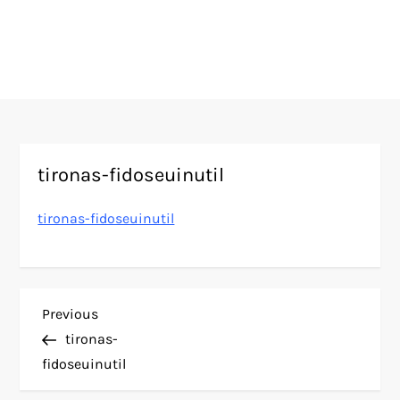
tironas-fidoseuinutil
tironas-fidoseuinutil
N
Previous
Previous
Post
tironas-
a
fidoseuinutil