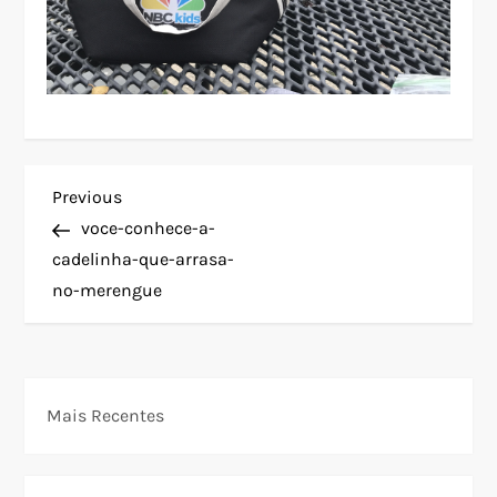
N
Previous
Previous
Post
voce-conhece-a-
a
cadelinha-que-arrasa-
no-merengue
v
e
g
Mais Recentes
a