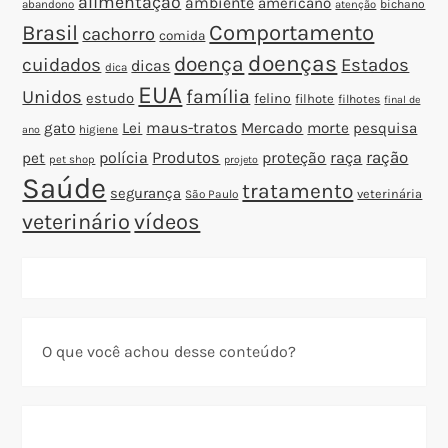
alimentação
ambiente
americano
abandono
bichano
atenção
Brasil
Comportamento
cachorro
comida
doenças
doença
cuidados
Estados
dicas
dica
EUA
família
Unidos
estudo
felino
filhote
filhotes
final de
gato
Lei
maus-tratos
Mercado
morte
pesquisa
higiene
ano
polícia
Produtos
proteção
raça
ração
pet
pet shop
projeto
Saúde
tratamento
segurança
veterinária
São Paulo
veterinário
vídeos
O que você achou desse conteúdo?