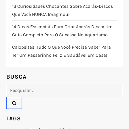
ç
13 Curiosidades Chocantes Sobre Acarás-Discos
Que Você NUNCA Imaginou!
ã
14 Dicas Essenciais Para Criar Acarás Disco: Um
o
Guia Completo Para O Sucesso No Aquarismo
d
Calopsitas: Tudo O Que Você Precisa Saber Para
Ter Um Passarinho Feliz E Saudável Em Casa!
e
P
BUSCA
o
Pesquisar
por:
s
t
TAGS