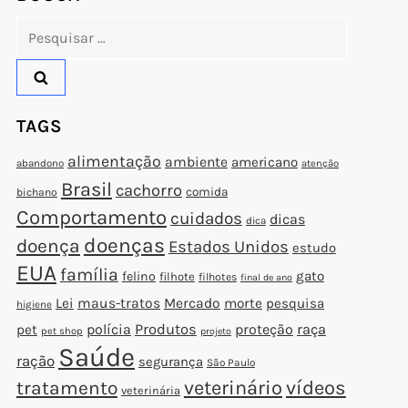
Pesquisar
por:
TAGS
alimentação
ambiente
americano
abandono
atenção
Brasil
cachorro
comida
bichano
Comportamento
cuidados
dicas
dica
doenças
doença
Estados Unidos
estudo
EUA
família
gato
felino
filhote
filhotes
final de ano
Lei
maus-tratos
Mercado
morte
pesquisa
higiene
polícia
Produtos
proteção
raça
pet
pet shop
projeto
Saúde
ração
segurança
São Paulo
veterinário
vídeos
tratamento
veterinária