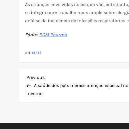
As crianças envolvidas no estudo vão, entretanto
se integra num trabalho mais amplo sobre alergia
análise da incidência de infecções respiratórias 
Fonte:
RCM Pharma
ANIMAIS
N
Previous
Previous
Post
A saúde dos pets merece atenção especial no
a
inverno
v
e