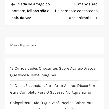
Post
Post
Nada de amigo do
Humanos são
a
homem, felinos são a
fisicamente conectados
bola da vez
aos animais
v
e
g
Mais Recentes
a
ç
13 Curiosidades Chocantes Sobre Acarás-Discos
Que Você NUNCA Imaginou!
ã
14 Dicas Essenciais Para Criar Acarás Disco: Um
o
Guia Completo Para O Sucesso No Aquarismo
d
Calopsitas: Tudo O Que Você Precisa Saber Para