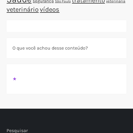
tratamento
segurança
veterinária
São Paulo
veterinário
vídeos
O que você achou desse conteúdo?
★
Pesquisar