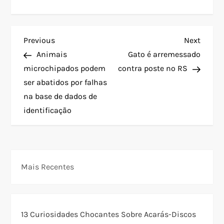
N
Previous
Next
Previous
Next
Post
Post
Animais
Gato é arremessado
a
microchipados podem
contra poste no RS
ser abatidos por falhas
v
na base de dados de
e
identificação
g
a
Mais Recentes
ç
ã
13 Curiosidades Chocantes Sobre Acarás-Discos