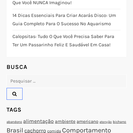
o
Que Você NUNCA Imaginou!
14 Dicas Essenciais Para Criar Acarás Disco: Um
d
Guia Completo Para O Sucesso No Aquarismo
e
Calopsitas: Tudo O Que Você Precisa Saber Para
P
Ter Um Passarinho Feliz E Saudável Em Casa!
o
BUSCA
s
Pesquisar
t
por:
TAGS
alimentação
ambiente
americano
abandono
bichano
atenção
Brasil
Comportamento
cachorro
comida