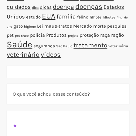
doenças
doença
cuidados
Estados
dicas
dica
EUA
família
Unidos
estudo
felino
filhote
filhotes
final de
gato
Lei
maus-tratos
Mercado
morte
pesquisa
higiene
ano
polícia
Produtos
proteção
raça
ração
pet
pet shop
projeto
Saúde
tratamento
segurança
veterinária
São Paulo
veterinário
vídeos
O que você achou desse conteúdo?
★