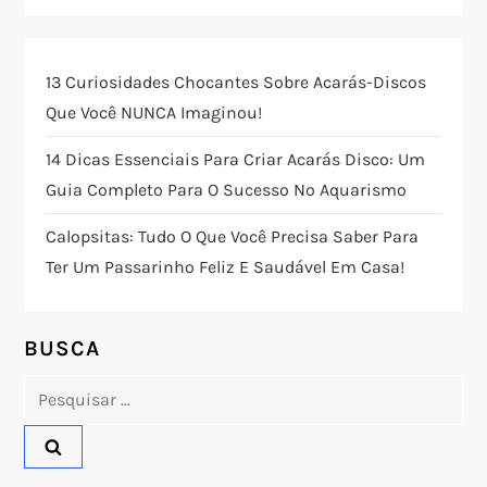
ç
13 Curiosidades Chocantes Sobre Acarás-Discos
ã
Que Você NUNCA Imaginou!
o
14 Dicas Essenciais Para Criar Acarás Disco: Um
Guia Completo Para O Sucesso No Aquarismo
d
Calopsitas: Tudo O Que Você Precisa Saber Para
e
Ter Um Passarinho Feliz E Saudável Em Casa!
P
o
BUSCA
Pesquisar
s
por:
t