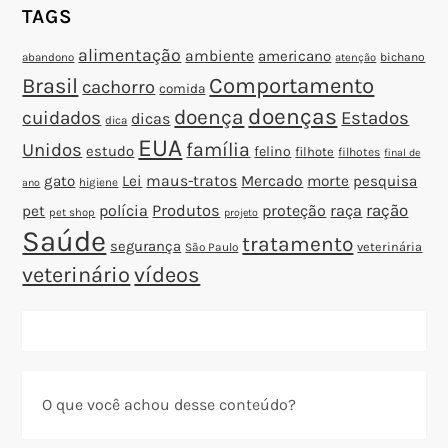
TAGS
alimentação
ambiente
americano
abandono
bichano
atenção
Brasil
Comportamento
cachorro
comida
doenças
doença
cuidados
Estados
dicas
dica
EUA
família
Unidos
estudo
felino
filhote
filhotes
final de
gato
Lei
maus-tratos
Mercado
morte
pesquisa
higiene
ano
polícia
Produtos
proteção
raça
ração
pet
pet shop
projeto
Saúde
tratamento
segurança
veterinária
São Paulo
veterinário
vídeos
O que você achou desse conteúdo?