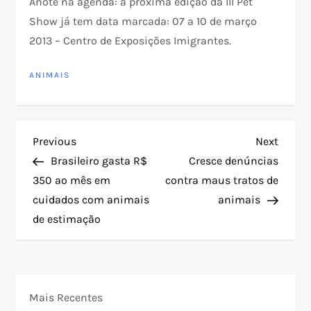
Anote na agenda: a próxima edição da III Pet
Show já tem data marcada: 07 a 10 de março
2013 – Centro de Exposições Imigrantes.
ANIMAIS
N
Previous
Next
Previous
Next
Post
Post
Brasileiro gasta R$
Cresce denúncias
a
350 ao mês em
contra maus tratos de
cuidados com animais
animais
v
de estimação
e
g
Mais Recentes
a