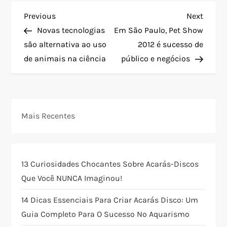
N
Previous
Next
Previous
Next
Post
Post
Novas tecnologias
Em São Paulo, Pet Show
a
são alternativa ao uso
2012 é sucesso de
de animais na ciência
público e negócios
v
e
g
Mais Recentes
a
ç
13 Curiosidades Chocantes Sobre Acarás-Discos
Que Você NUNCA Imaginou!
ã
14 Dicas Essenciais Para Criar Acarás Disco: Um
o
Guia Completo Para O Sucesso No Aquarismo