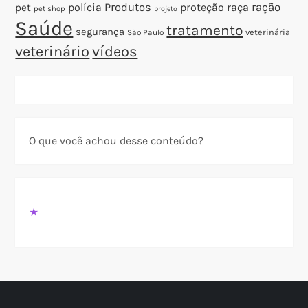
polícia
Produtos
proteção
raça
ração
pet
pet shop
projeto
Saúde
tratamento
segurança
veterinária
São Paulo
veterinário
vídeos
O que você achou desse conteúdo?
★