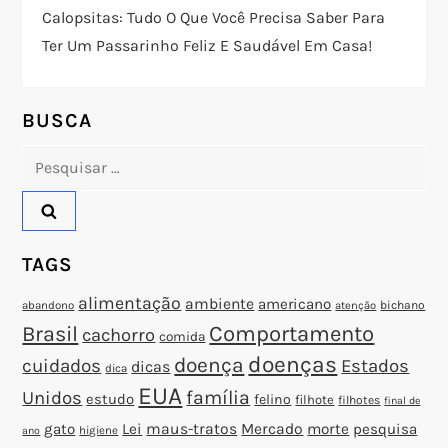
d
Calopsitas: Tudo O Que Você Precisa Saber Para
Ter Um Passarinho Feliz E Saudável Em Casa!
e
P
BUSCA
o
Pesquisar
por:
s
t
TAGS
alimentação
ambiente
americano
abandono
bichano
atenção
Brasil
Comportamento
cachorro
comida
doenças
doença
cuidados
Estados
dicas
dica
EUA
família
Unidos
estudo
felino
filhote
filhotes
final de
gato
Lei
maus-tratos
Mercado
morte
pesquisa
higiene
ano