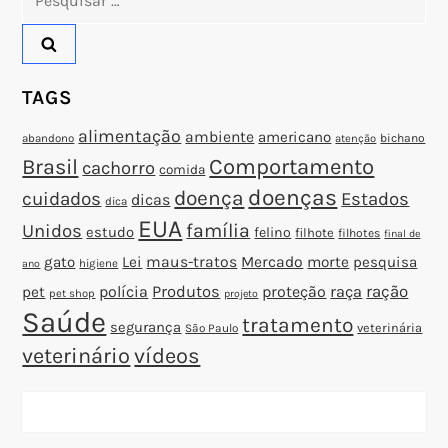
s
por:
t
TAGS
alimentação
ambiente
americano
abandono
bichano
atenção
Brasil
Comportamento
cachorro
comida
doenças
doença
cuidados
Estados
dicas
dica
EUA
família
Unidos
estudo
felino
filhote
filhotes
final de
gato
Lei
maus-tratos
Mercado
morte
pesquisa
higiene
ano
polícia
Produtos
proteção
raça
ração
pet
pet shop
projeto
Saúde
tratamento
segurança
veterinária
São Paulo
veterinário
vídeos