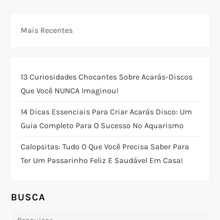
g
Mais Recentes
a
ç
13 Curiosidades Chocantes Sobre Acarás-Discos
ã
Que Você NUNCA Imaginou!
o
14 Dicas Essenciais Para Criar Acarás Disco: Um
Guia Completo Para O Sucesso No Aquarismo
d
Calopsitas: Tudo O Que Você Precisa Saber Para
e
Ter Um Passarinho Feliz E Saudável Em Casa!
P
o
BUSCA
Pesquisar