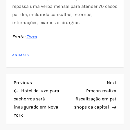
repassa uma verba mensal para atender 70 casos
por dia, incluindo consultas, retornos,
internações, exames e cirurgias.
Fonte:
Terra
ANIMAIS
N
Previous
Next
Previous
Next
Post
Post
Hotel de luxo para
Procon realiza
a
cachorros será
fiscalização em pet
inaugurado em Nova
shops da capital
v
York
e