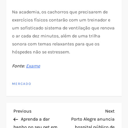
Na academia, os cachorros que precisarem de
exercícios físicos contarão com um treinador e
um sofisticado sistema de ventilação que renova
o ar cada dez minutos, além de uma trilha
sonora com temas relaxantes para que os
hóspedes não se estressem.
Fonte:
Exame
MERCADO
N
Previous
Next
Previous
Next
Post
Post
Aprenda a dar
Porto Alegre anuncia
a
banho no seu pet em
hospital público de