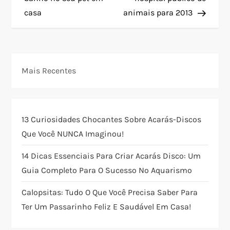
casa
animais para 2013
v
e
g
Mais Recentes
a
ç
13 Curiosidades Chocantes Sobre Acarás-Discos
Que Você NUNCA Imaginou!
ã
14 Dicas Essenciais Para Criar Acarás Disco: Um
o
Guia Completo Para O Sucesso No Aquarismo
d
Calopsitas: Tudo O Que Você Precisa Saber Para
Ter Um Passarinho Feliz E Saudável Em Casa!
e