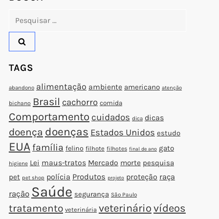
Pesquisar
por:
TAGS
alimentação
ambiente
americano
abandono
atenção
Brasil
cachorro
comida
bichano
Comportamento
cuidados
dicas
dica
doenças
doença
Estados Unidos
estudo
EUA
família
gato
felino
filhote
filhotes
final de ano
Lei
maus-tratos
Mercado
morte
pesquisa
higiene
polícia
Produtos
proteção
raça
pet
pet shop
projeto
Saúde
ração
segurança
São Paulo
veterinário
vídeos
tratamento
veterinária