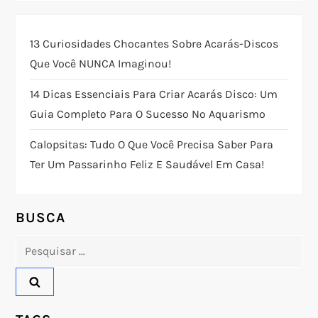
ç
13 Curiosidades Chocantes Sobre Acarás-Discos
ã
Que Você NUNCA Imaginou!
o
14 Dicas Essenciais Para Criar Acarás Disco: Um
Guia Completo Para O Sucesso No Aquarismo
d
Calopsitas: Tudo O Que Você Precisa Saber Para
e
Ter Um Passarinho Feliz E Saudável Em Casa!
P
o
BUSCA
Pesquisar
s
por:
t