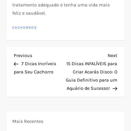
tratamento adequado e tenha uma vida mais
feliz e saudável.
CACHORROS
N
Previous
Next
Previous
Next
Post
Post
7 Dicas Incríveis
15 Dicas INFALÍVEIS para
a
para Seu Cachorro
Criar Acarás Disco: O
Guia Definitivo para um
v
Aquário de Sucesso!
e
g
Mais Recentes
a