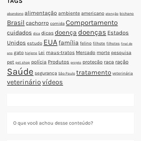
TAGS
alimentação
ambiente
americano
abandono
bichano
atenção
Brasil
Comportamento
cachorro
comida
doenças
doença
cuidados
Estados
dicas
dica
EUA
família
Unidos
estudo
felino
filhote
filhotes
final de
gato
Lei
maus-tratos
Mercado
morte
pesquisa
higiene
ano
polícia
Produtos
proteção
raça
ração
pet
pet shop
projeto
Saúde
tratamento
segurança
veterinária
São Paulo
veterinário
vídeos
O que você achou desse conteúdo?