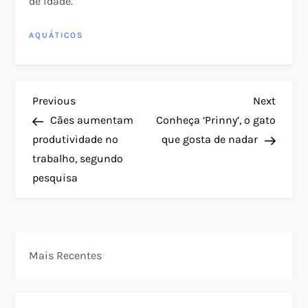
de idade.
AQUÁTICOS
N
Previous
Next
Previous
Next
Post
Post
Cães aumentam
Conheça ‘Prinny’, o gato
a
produtividade no
que gosta de nadar
trabalho, segundo
v
pesquisa
e
g
Mais Recentes
a
ç