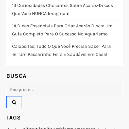
13 Curiosidades Chocantes Sobre Acarás-Discos
ã
Que Você NUNCA Imaginou!
o
14 Dicas Essenciais Para Criar Acarás Disco: Um
Guia Completo Para O Sucesso No Aquarismo
d
Calopsitas: Tudo O Que Você Precisa Saber Para
e
Ter Um Passarinho Feliz E Saudável Em Casa!
P
o
BUSCA
Pesquisar
s
por:
t
TAGS
alimentação
ambiente
americano