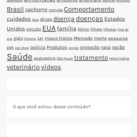
abandono
bichano
atenção
Brasil
Comportamento
cachorro
comida
doenças
doença
cuidados
Estados
dicas
dica
EUA
família
Unidos
estudo
felino
filhote
filhotes
final de
gato
Lei
maus-tratos
Mercado
morte
pesquisa
higiene
ano
polícia
Produtos
proteção
raça
ração
pet
pet shop
projeto
Saúde
tratamento
segurança
veterinária
São Paulo
veterinário
vídeos
O que você achou desse conteúdo?