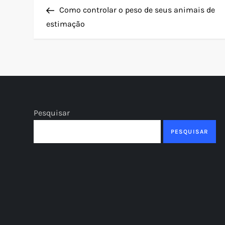
N
Post
Como controlar o peso de seus animais de
a
estimação
v
e
g
Pesquisar
a
PESQUISAR
ç
ã
o
d