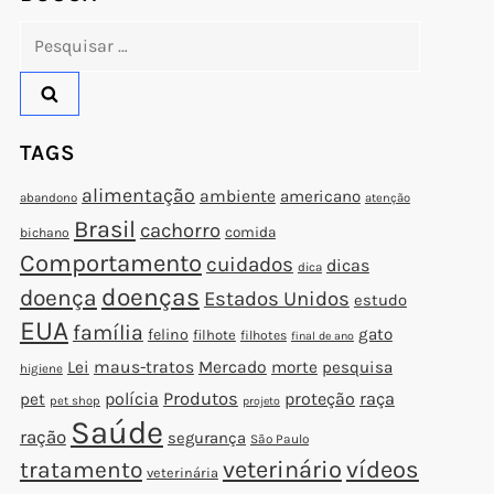
Pesquisar
por:
TAGS
alimentação
ambiente
americano
abandono
atenção
Brasil
cachorro
comida
bichano
Comportamento
cuidados
dicas
dica
doenças
doença
Estados Unidos
estudo
EUA
família
gato
felino
filhote
filhotes
final de ano
Lei
maus-tratos
Mercado
morte
pesquisa
higiene
polícia
Produtos
proteção
raça
pet
pet shop
projeto
Saúde
ração
segurança
São Paulo
veterinário
vídeos
tratamento
veterinária