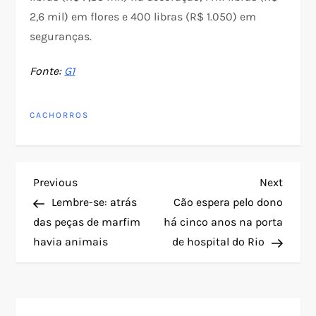
2,6 mil) em flores e 400 libras (R$ 1.050) em
seguranças.
Fonte:
G1
CACHORROS
N
Previous
Next
Previous
Next
Post
Post
Lembre-se: atrás
Cão espera pelo dono
a
das peças de marfim
há cinco anos na porta
havia animais
de hospital do Rio
v
e