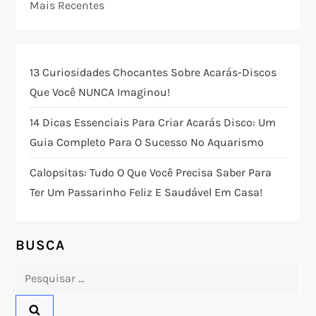
g
Mais Recentes
a
ç
13 Curiosidades Chocantes Sobre Acarás-Discos
Que Você NUNCA Imaginou!
ã
14 Dicas Essenciais Para Criar Acarás Disco: Um
o
Guia Completo Para O Sucesso No Aquarismo
d
Calopsitas: Tudo O Que Você Precisa Saber Para
Ter Um Passarinho Feliz E Saudável Em Casa!
e
P
BUSCA
o
Pesquisar
por:
s