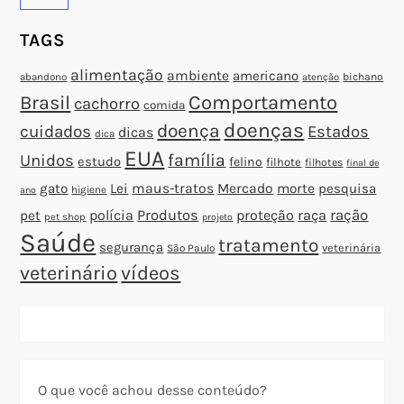
t
TAGS
alimentação
ambiente
americano
abandono
bichano
atenção
Brasil
Comportamento
cachorro
comida
doenças
doença
cuidados
Estados
dicas
dica
EUA
família
Unidos
estudo
felino
filhote
filhotes
final de
gato
Lei
maus-tratos
Mercado
morte
pesquisa
higiene
ano
polícia
Produtos
proteção
raça
ração
pet
pet shop
projeto
Saúde
tratamento
segurança
veterinária
São Paulo
veterinário
vídeos
O que você achou desse conteúdo?