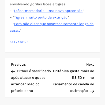
envolvendo gorilas leões e tigres:
– “
Leões-mercadoria: uma nova apreensão
”
– “
Tigres: muito perto da extinção
”
– “
Para não dizer que acontece somente longe de
casa…
“
SELVAGENS
N
Previous
Next
Previous
Next
Post
Post
Pitbull é sacrificado
Britânica gasta mais de
a
após atacar e quase
R$ 50 mil no
arrancar mão do
casamento de cadela de
v
próprio dono
estimação
e