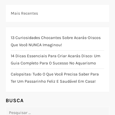
g
Mais Recentes
a
ç
13 Curiosidades Chocantes Sobre Acarás-Discos
ã
Que Você NUNCA Imaginou!
o
14 Dicas Essenciais Para Criar Acarás Disco: Um
Guia Completo Para O Sucesso No Aquarismo
d
Calopsitas: Tudo O Que Você Precisa Saber Para
e
Ter Um Passarinho Feliz E Saudável Em Casa!
P
o
BUSCA
Pesquisar
s